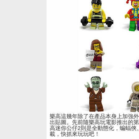
樂高這幾年除了在產品本身上加強外，
出貼圖。先前隨樂高玩電影推出的第
高迷你公仔2則是全動態化，蝙蝠俠
載，快抓來玩玩吧！