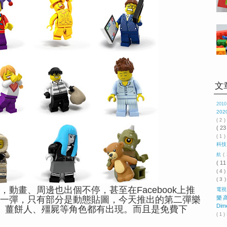
文
201
202
( 2 
( 23
( 1 )
科
航
(
( 11
( 4 
( 3 
動畫、周邊也出個不停，甚至在Facebook上推
電
一彈，只有部分是動態貼圖，今天推出的第二彈樂
樂
Dim
、薑餅人、殭屍等角色都有出現。而且是免費下
( 1 )