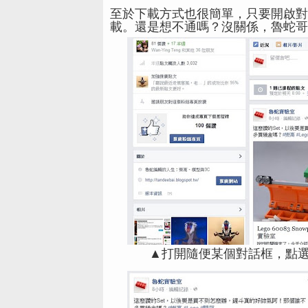
至於下載方式也很簡單，只要開啟對
載。還是想不通嗎？沒關係，魯蛇哥
▲打開隨便某個對話框，點