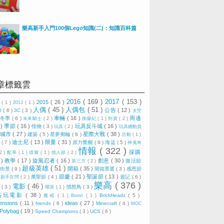
樂高新手入門100個Lego知識(二)：知識百科篇
章標籤雲
2016
( 169 )
2017
( 153 )
2015
( 26 )
0
( 1 )
2013
( 1 )
人偶
( 45 )
人偶包
( 51 )
公告
( 12 )
0
( 6 )
3C
( 3 )
太空
車輛
( 16 )
周邊
冬季
( 6 )
)
未來騎士
( 2 )
侏儸紀
( 1 )
到貨
( 2 )
 )
季節
( 16 )
玩具反斗城
( 16 )
怪物
( 3 )
玩具
( 2 )
玩具總動員
城市
( 27 )
星際大戰
( 38 )
建築
( 5 )
星夢郵輪
( 6 )
活動
( 1 )
迪士尼
( 13 )
限量
( 31 )
技
( 7 )
原力覺醒
( 9 )
海盜
( 5 )
神鬼奇
情報
( 322 )
採購
 2 )
配率
( 1 )
得寶
( 1 )
情人節
( 2 )
 )
教學
( 17 )
旋風忍者
( 16 )
創意
( 30 )
復活節
第三方
( 2 )
超級英雄
( 51 )
開箱
( 35 )
)
街景
( 9 )
開箱票選
( 3 )
感恩節
節慶
( 21 )
聖誕節
( 13 )
)
萬聖節
( 4 )
遊記
( 6 )
新手百問
( 2 )
樂高
( 376 )
電影
( 46 )
視
( 3 )
憤怒鳥
( 3 )
噗浪
( 1 )
高玩電影
( 38 )
BrickHeadz
( 5 )
魔戒
( 1 )
Boost
( 1 )
ensions
( 11 )
ideas
( 27 )
friends
( 6 )
Minecraft
( 4 )
MOC
Polybag
( 19 )
Speed Champions
( 3 )
UCS
( 6 )