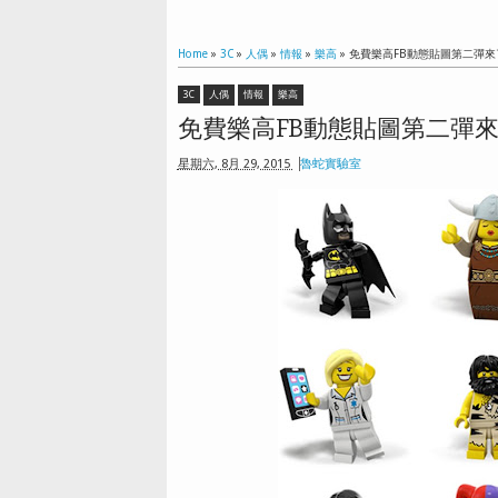
Home
»
3C
»
人偶
»
情報
»
樂高
»
免費樂高FB動態貼圖第二彈來
3C
人偶
情報
樂高
免費樂高FB動態貼圖第二彈
星期六, 8月 29, 2015
魯蛇實驗室