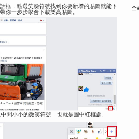
話框，點選笑臉符號找到你要新增的貼圖就能下
全
帶你一步步學會下載樂高貼圖。
選中間小小的微笑符號，也就是圖中紅框處。