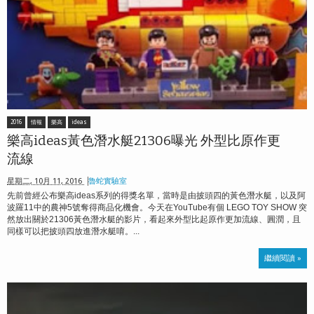
2016
情報
樂高
ideas
樂高ideas黃色潛水艇21306曝光 外型比原作更
流線
星期二, 10月 11, 2016
魯蛇實驗室
先前曾經公布樂高ideas系列的得獎名單，當時是由披頭四的黃色潛水艇，以及阿
波羅11中的農神5號奪得商品化機會。今天在YouTube有個 LEGO TOY SHOW 突
然放出關於21306黃色潛水艇的影片，看起來外型比起原作更加流線、圓潤，且
同樣可以把披頭四放進潛水艇唷。...
繼續閱讀 »