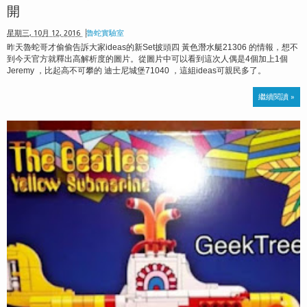
開
星期三, 10月 12, 2016
魯蛇實驗室
昨天魯蛇哥才偷偷告訴大家ideas的新Set披頭四 黃色潛水艇21306 的情報，想不
到今天官方就釋出高解析度的圖片。從圖片中可以看到這次人偶是4個加上1個
Jeremy ，比起高不可攀的 迪士尼城堡71040 ，這組ideas可親民多了。
繼續閱讀 »