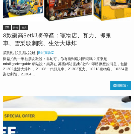
2016
情報
樂高
8款樂高Set即將停產：寵物店、瓦力、抓鬼
車、雪梨歌劇院、生活大爆炸
星期日, 10月 23, 2016
魯蛇實驗室
開箱拍到一半被朋友敲說：魯蛇哥，你有看到這則新聞嗎？原來是
minifigpriceguide 網站說：樂高在 英國網站 貼出8款Set即將停產的消息，包括
21302生活大爆炸 、21108一代抓鬼車、21303瓦力、10218寵物店、10234雪
梨歌劇院、21304 ...
繼續閱讀 »