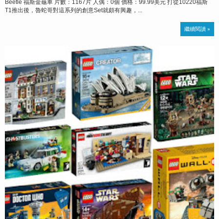
Beetle 福斯金龜車 片數：1167片 人偶：0個 價格：99.99美元 打從10220福斯
T1推出後，魯蛇哥對這系列的創意Set就頗有興趣，...
繼續閱讀 »