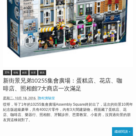
2016
情報
創意
街景
樂高
新街景兄弟10255集會廣場：蛋糕店、花店、咖
啡店、照相館7大商店一次滿足
星期二, 10月 18, 2016
魯蛇實驗室
哎呀，等了1年的10255集會廣場Assembly Square終於出了，這次的街景10周年
紀念版超級豪華，共有4002片零件，內有3大間建築物，裡面藏了蛋糕店、花
店、咖啡店、樂器行、照相館、牙醫診所、芭蕾教室、小套房，沒買過街景的朋
友買這棟就對了。
繼續閱讀 »