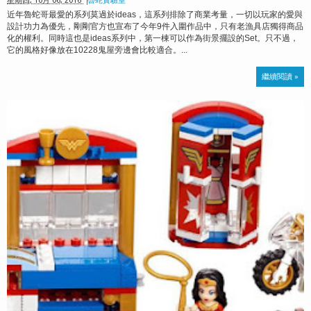
星期四, 10月 06, 2016
魯蛇實驗室
近年魯蛇哥最愛的系列莫過於ideas，這系列排除了商業考量，一切以玩家的愛與
設計功力為優先，剛剛官方也宣布了今年9件入圍作品中，只有老漁具店獨得商品
化的權利。同時這也是ideas系列中，第一棟可以作為街景擺設的Set。只不過，
它的風格好像放在10228鬼屋旁邊會比較適合。...
繼續閱讀 »