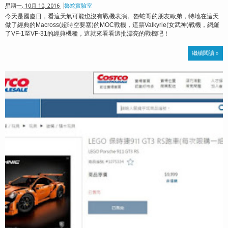
星期一, 10月 10, 2016
魯蛇實驗室
今天是國慶日，看這天氣可能也沒有戰機表演。魯蛇哥的朋友歐弟，特地在這天
做了經典的Macross(超時空要塞)的MOC戰機，這票Valkyrie(女武神)戰機，網羅
了VF-1至VF-31的經典機種，這就來看看這批漂亮的戰機吧！
繼續閱讀 »