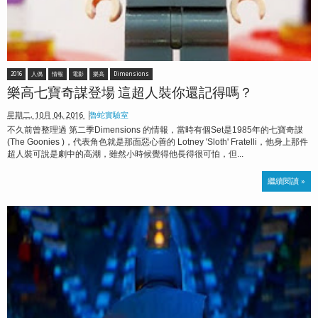
2016
人偶
情報
電影
樂高
Dimensions
樂高七寶奇謀登場 這超人裝你還記得嗎？
星期二, 10月 04, 2016
魯蛇實驗室
不久前曾整理過 第二季Dimensions 的情報，當時有個Set是1985年的七寶奇謀
(The Goonies )，代表角色就是那面惡心善的 Lotney 'Sloth' Fratelli，他身上那件
超人裝可說是劇中的高潮，雖然小時候覺得他長得很可怕，但...
繼續閱讀 »