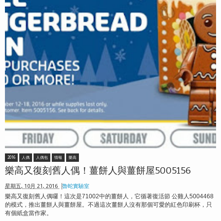
2016
人偶
人偶包
情報
樂高
樂高又復刻舊人偶！薑餅人與薑餅屋5005156
星期五, 10月 21, 2016
魯蛇實驗室
樂高又復刻舊人偶囉！這次是71002中的薑餅人，它循著復活節 公雞人5004468
的模式，推出薑餅人與薑餅屋。不過這次薑餅人沒有那個可愛的紅色印刷杯，只
有個紙盒當作家。