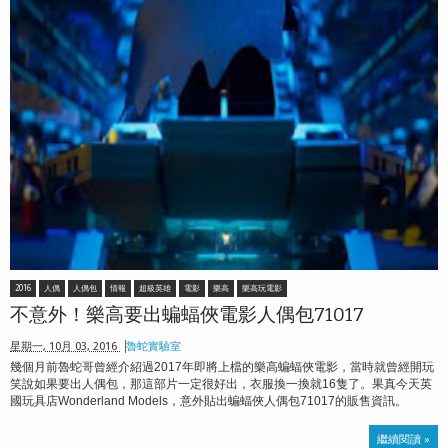
2016
人偶
人偶包
情報
超級英雄
電影
樂高
樂高玩電影
不意外！樂高要出蝙蝠俠電影人偶包71017
星期一, 10月 03, 2016
魯蛇實驗室
幾個月前魯蛇哥曾經介紹過2017年即將上檔的樂高蝙蝠俠電影，當時就曾經開玩
笑說如果要出人偶包，那這部片一定很好出，衣服換一換就16隻了。果真今天英
國玩具店Wonderland Models，意外貼出蝙蝠俠人偶包71017的販售資訊。
繼續閱讀 »