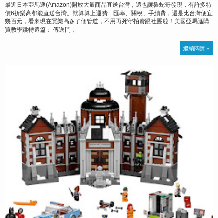
最近日本亞馬遜(Amazon)開放大量商品直送台灣，這也讓魯蛇哥發現，有許多特
價6折樂高都能直送台灣。就算算上運費、匯率、關稅、手續費，還是比台灣便宜
幾百元，看來現在買樂高多了個管道，不用再死守拍賣跟社團啦！美國亞馬遜購
買教學跳轉這篇： 傳送門 。
繼續閱讀 »