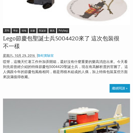
2016
季節
情報
節慶
聖誕節
樂高
Polybag
Lego節慶包聖誕士兵5004420來了 這次包裝很
不一樣
星期六, 10月 29, 2016
魯蛇實驗室
哎呀，這幾天忙著工作外加弄開箱，還好沒有什麼重要的樂高消息出來。今天看
到先前曾經介紹的特殊節慶包5004420聖誕士兵，現在有高解析度的官圖了。這
人偶跟今年的節慶包風格相同，都是用積木組成的人偶，加上特殊包裝某些方面
來說滿值得收藏。
繼續閱讀 »