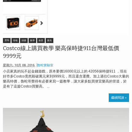
2016
情報
採購
教學
創意
樂高
Costco線上購買教學 樂高保時捷911台灣最低價
9999元
星期六, 10月 08, 2016
魯蛇實驗室
小店家真的玩不起金錢遊戲，原本要價16000元以上的 42056保時捷911 ，現在
好市多Costco竟然殺破萬元來到9999元，而且還含運費。加上過往Costco大量的
樂高特價，魯蛇哥覺得有必要來寫一篇教學，讓大家多點買便宜樂高的管道，於
是有了這篇Costco買樂高。 ...
繼續閱讀 »