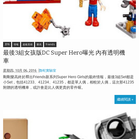
2016
情報
超級英雄
樂高
friends
最後3組女孩版DC Super Hero曝光 內有透明機
車
星期四, 10月 06, 2016
魯蛇實驗室
剛剛樂高終於釋出Friends新系列Super Hero Girls的最終情報，最後3組Set都是
小Set，包括41233、41234、41235，都是單人偶，相較於人偶，這次那41235
附贈的透明機車，或許會是比人偶更貴的零件喔。
繼續閱讀 »