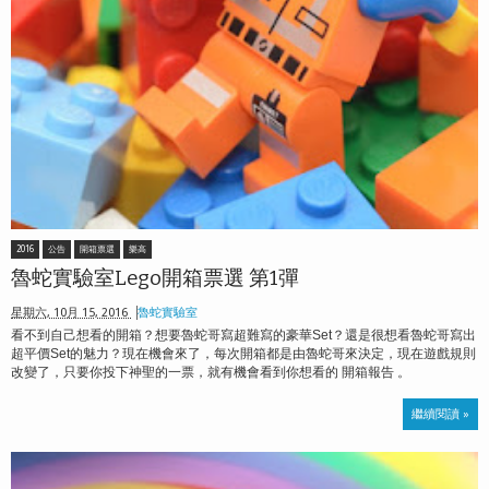
2016
公告
開箱票選
樂高
魯蛇實驗室Lego開箱票選 第1彈
星期六, 10月 15, 2016
魯蛇實驗室
看不到自己想看的開箱？想要魯蛇哥寫超難寫的豪華Set？還是很想看魯蛇哥寫出
超平價Set的魅力？現在機會來了，每次開箱都是由魯蛇哥來決定，現在遊戲規則
改變了，只要你投下神聖的一票，就有機會看到你想看的 開箱報告 。
繼續閱讀 »