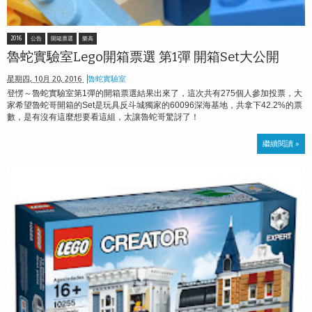
2016
公告
開箱票選
樂高
魯蛇實驗室Lego開箱票選 第1彈 開箱Set大公開
星期四, 10月 20, 2016
魯蛇實驗室
登愣～魯蛇實驗室第1彈的開箱票選結果出來了，這次共有275個人參加投票，大
家希望魯蛇哥開箱的Set是玩具反斗城獨家的60096深海基地，共拿下42.2%的票
數，是有沒有這麼想要看這組，太讓魯蛇哥驚訝了！
繼續閱讀 »