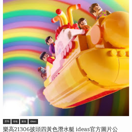
2016
情報
樂高
ideas
樂高21306披頭四黃色潛水艇 ideas官方圖片公