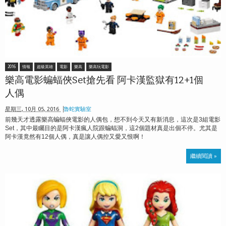
2016
情報
超級英雄
電影
樂高
樂高玩電影
樂高電影蝙蝠俠Set搶先看 阿卡漢監獄有12+1個
人偶
星期三, 10月 05, 2016
魯蛇實驗室
前幾天才透露樂高蝙蝠俠電影的人偶包，想不到今天又有新消息，這次是3組電影
Set，其中最矚目的是阿卡漢瘋人院跟蝙蝠洞，這2個題材真是出個不停。尤其是
阿卡漢竟然有12個人偶，真是讓人偶控又愛又恨啊！
繼續閱讀 »