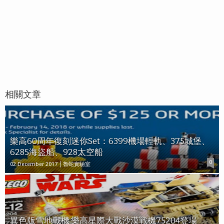
相關文章
樂高60周年復刻迷你Set：6399機場輕軌、375城堡、
6285海盜船、928太空船
0
02 December 2017
魯蛇實驗室
異色版雪地戰機 樂高星際大戰沙漠戰機75204登場