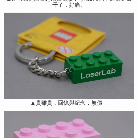
千了，好痛。
▲貴雖貴，回憶與紀念，無價！