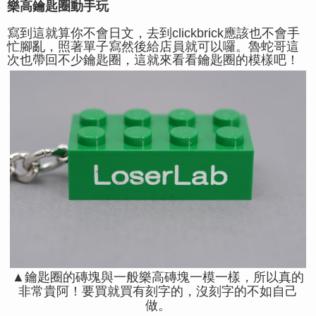
樂高鑰匙圈動手玩
寫到這就算你不會日文，去到clickbrick應該也不會手
忙腳亂，照著單子寫然後給店員就可以囉。魯蛇哥這
次也帶回不少鑰匙圈，這就來看看鑰匙圈的模樣吧！
▲鑰匙圈的磚塊與一般樂高磚塊一模一樣，所以真的
非常貴阿！要買就買有刻字的，沒刻字的不如自己
做。