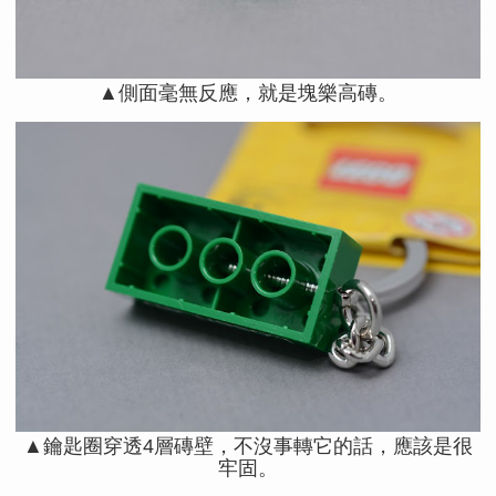
▲側面毫無反應，就是塊樂高磚。
▲鑰匙圈穿透4層磚壁，不沒事轉它的話，應該是很
牢固。