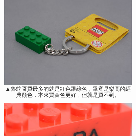
▲魯蛇哥買最多的就是紅色跟綠色，畢竟是樂高的經
典顏色，本來買黃色更好，但就是買不到。