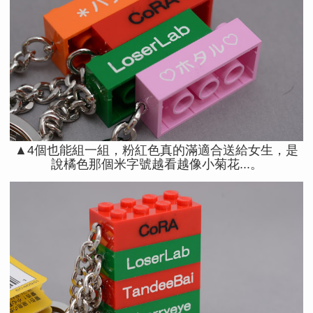
▲4個也能組一組，粉紅色真的滿適合送給女生，是
說橘色那個米字號越看越像小菊花...。