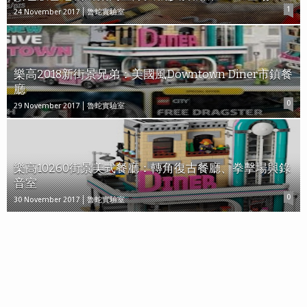
1
24 November 2017
魯蛇實驗室
樂高2018新街景兄弟：美國風Downtown Diner市鎮餐
廳
0
29 November 2017
魯蛇實驗室
樂高10260街景美式餐廳：轉角復古餐廳、拳擊場與錄
音室
0
30 November 2017
魯蛇實驗室