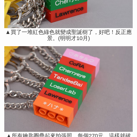
▲買了一堆紅色綠色就變成聖誕樹了，好吧！反正應
景。(明明才10月)
▲所有鑰匙圈疊起來拍張照，每個270元，這樣就破