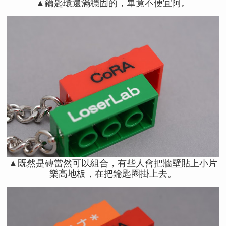
▲鑰匙環還滿穩固的，畢竟不便宜阿。
▲既然是磚當然可以組合，有些人會把牆壁貼上小片
樂高地板，在把鑰匙圈掛上去。