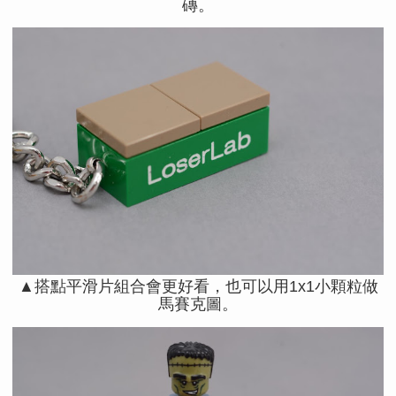
磚。
▲搭點平滑片組合會更好看，也可以用1x1小顆粒做
馬賽克圖。