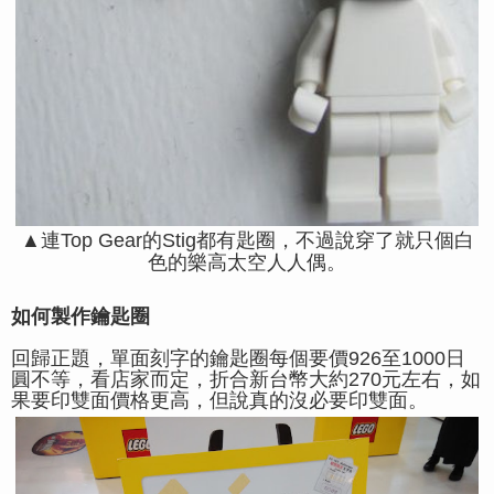
▲連Top Gear的Stig都有匙圈，不過說穿了就只個白
色的樂高太空人人偶。
如何製作鑰匙圈
回歸正題，單面刻字的鑰匙圈每個要價926至1000日
圓不等，看店家而定，折合新台幣大約270元左右，如
果要印雙面價格更高，但說真的沒必要印雙面。