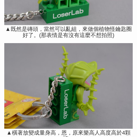
▲既然是磚頭，當然可以亂組，來做個植物怪鑰匙圈
好了。(那表情是有沒有這麼不想拍照)
▲橫著放變成量身高，恩，原來樂高人高度高於4顆