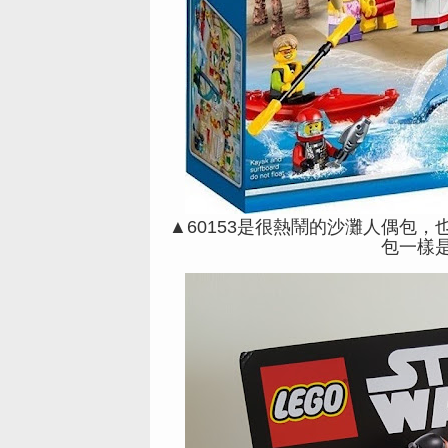
▲60153是很熱鬧的沙灘人偶包，
包一樣是