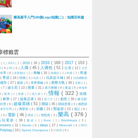
樂高新手入門100個Lego知識(二)：知識百科篇
章標籤雲
2016
( 169 )
2017
( 153 )
2015
( 26 )
0
( 1 )
2013
( 1 )
人偶
( 45 )
人偶包
( 51 )
公告
( 12 )
0
( 6 )
3C
( 3 )
太空
車輛
( 16 )
周邊
冬季
( 6 )
)
未來騎士
( 2 )
侏儸紀
( 1 )
到貨
( 2 )
 )
季節
( 16 )
玩具反斗城
( 16 )
怪物
( 3 )
玩具
( 2 )
玩具總動員
城市
( 27 )
星際大戰
( 38 )
建築
( 5 )
星夢郵輪
( 6 )
活動
( 1 )
迪士尼
( 13 )
限量
( 31 )
技
( 7 )
原力覺醒
( 9 )
海盜
( 5 )
神鬼奇
情報
( 322 )
採購
 2 )
配率
( 1 )
得寶
( 1 )
情人節
( 2 )
 )
教學
( 17 )
旋風忍者
( 16 )
創意
( 30 )
復活節
第三方
( 2 )
超級英雄
( 51 )
開箱
( 35 )
)
街景
( 9 )
開箱票選
( 3 )
感恩節
節慶
( 21 )
聖誕節
( 13 )
)
萬聖節
( 4 )
遊記
( 6 )
新手百問
( 2 )
樂高
( 376 )
電影
( 46 )
視
( 3 )
憤怒鳥
( 3 )
噗浪
( 1 )
高玩電影
( 38 )
BrickHeadz
( 5 )
魔戒
( 1 )
Boost
( 1 )
ensions
( 11 )
ideas
( 27 )
friends
( 6 )
Minecraft
( 4 )
MOC
Polybag
( 19 )
Speed Champions
( 3 )
UCS
( 6 )