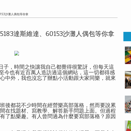
153沙灘人偶包等你拿
183達斯維達、60153沙灘人偶包等你拿
個日子，時間之快讓我自己都覺得很驚訝，但每天這
開站至今也有近百萬人造訪過這個網站，這一切都得感
心中外，我也沒忘了辦點小活動跟大家同樂，就來
班後都花不少時間在經營樂高部落格，然而要說累
間在找題材、寫教學、解答新手問題上面。但過程
有了點樂趣。有人曾問過為什麼要寫部落格？原因