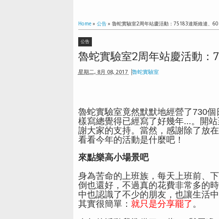
Home
»
公告
»
魯蛇實驗室2周年站慶活動：75183達斯維達、60
公告
魯蛇實驗室2周年站慶活動：75
星期二, 8月 08, 2017
魯蛇實驗室
魯蛇實驗室竟然默默地經營了730
樣寫總覺得已經寫了好幾年...。
謝大家的支持。當然，感謝除了放在
看看今年的活動是什麼吧！
來點樂高小場景吧
身為苦命的上班族，每天上班前、下
倒也還好，不過真的花費非常多的時
中也認識了不少的朋友，也讓生活中
其實很簡單：
就只是分享罷了
。