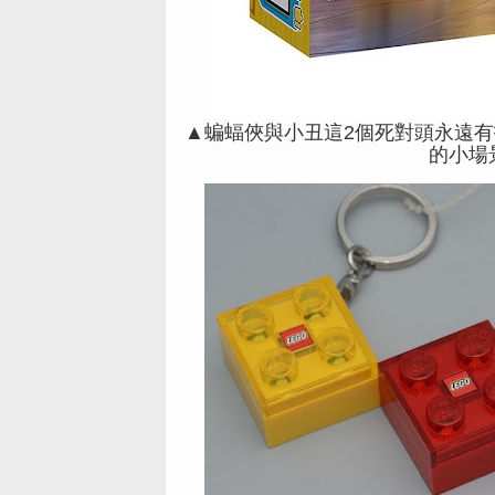
▲蝙蝠俠與小丑這2個死對頭永遠
的小場