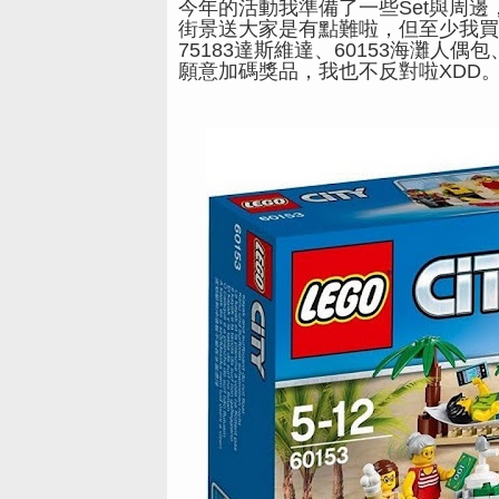
今年的活動我準備了一些Set與周邊
街景送大家是有點難啦，但至少我買
75183達斯維達、60153海灘人
願意加碼獎品，我也不反對啦XDD