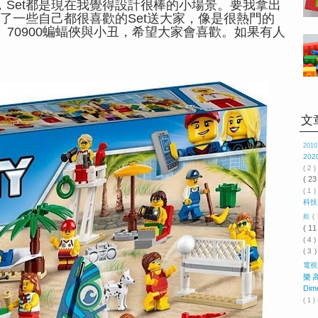
，Set都是現在我覺得設計很棒的小場景。要我拿出
了一些自己都很喜歡的Set送大家，像是很熱門的
偶包、70900蝙蝠俠與小丑，希望大家會喜歡。如果有人
。
文
201
202
( 2 
( 23
( 1 )
科
航
(
( 11
( 4 
( 3 
電
樂
Dim
( 1 )