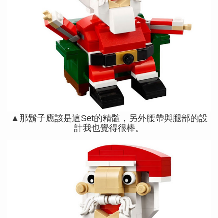
▲那鬍子應該是這Set的精髓，另外腰帶與腿部的設
計我也覺得很棒。