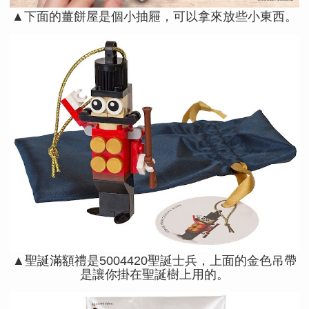
▲下面的薑餅屋是個小抽屜，可以拿來放些小東西。
▲聖誕滿額禮是5004420聖誕士兵，上面的金色吊帶
是讓你掛在聖誕樹上用的。