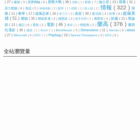
( 27 )
星際大戰
( 38 )
迪士尼
( 13 )
限量
( 31 )
建築
( 5 )
星夢郵輪
( 6 )
科技
( 7 )
活動
( 1 )
情報
( 322 )
採
原力覺醒
( 9 )
海盜
( 5 )
神鬼奇航
( 2 )
配率
( 1 )
得寶
( 1 )
情人節
( 2 )
超級英
購
( 11 )
教學
( 17 )
旋風忍者
( 16 )
創意
( 30 )
復活節
( 4 )
街景
( 9 )
第三方
( 2 )
雄
( 51 )
開箱
( 35 )
節慶
( 21 )
聖誕
開箱票選
( 3 )
感恩節
( 3 )
萬聖節
( 4 )
新手百問
( 2 )
樂高
( 376 )
電影
( 46 )
節
( 13 )
樂高
遊記
( 6 )
電視
( 3 )
憤怒鳥
( 3 )
噗浪
( 1 )
玩電影
( 38 )
Dimensions
( 11 )
ideas
BrickHeadz
( 5 )
friends
( 6 )
魔戒
( 1 )
Boost
( 1 )
( 27 )
Polybag
( 19 )
Minecraft
( 4 )
Speed Champions
( 3 )
UCS
( 6 )
MOC
( 1 )
全站瀏覽量