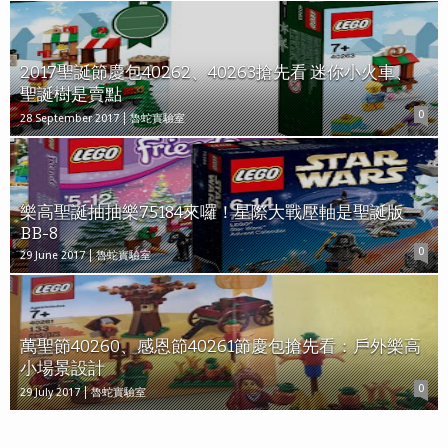
2017聖誕節慶包40262、40263搶先看 迷你小火車、
聖誕樹是賣點
0
28 September 2017
魯蛇實驗室
樂高聖誕抽抽樂75184來囉！星際大戰壓軸是聖誕版
BB-8
0
29 June 2017
魯蛇實驗室
萬聖節40260、感恩節40261節慶包搶先看：戶外樂高
小場景設計
0
29 July 2017
魯蛇實驗室