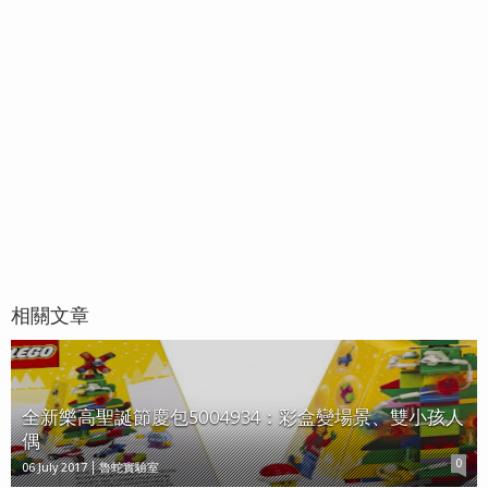
相關文章
全新樂高聖誕節慶包5004934：彩盒變場景、雙小孩人
偶
0
06 July 2017
魯蛇實驗室