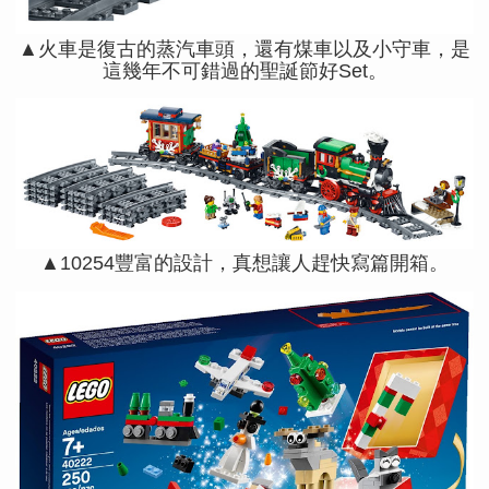
▲火車是復古的蒸汽車頭，還有煤車以及小守車，是
這幾年不可錯過的聖誕節好Set。
▲10254豐富的設計，真想讓人趕快寫篇開箱。