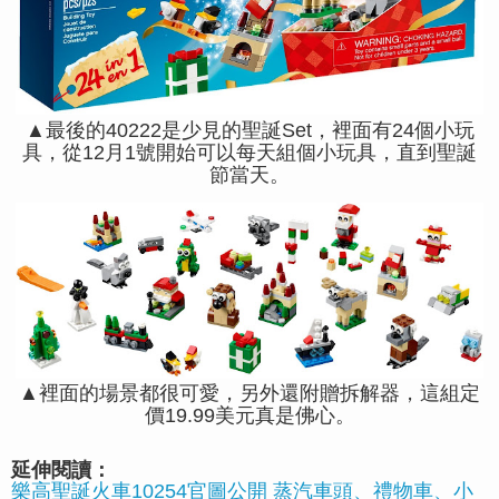
▲最後的40222是少見的聖誕Set，裡面有24個小玩
具，從12月1號開始可以每天組個小玩具，直到聖誕
節當天。
▲裡面的場景都很可愛，另外還附贈拆解器，這組定
價19.99美元真是佛心。
延伸閱讀：
樂高聖誕火車10254官圖公開 蒸汽車頭、禮物車、小