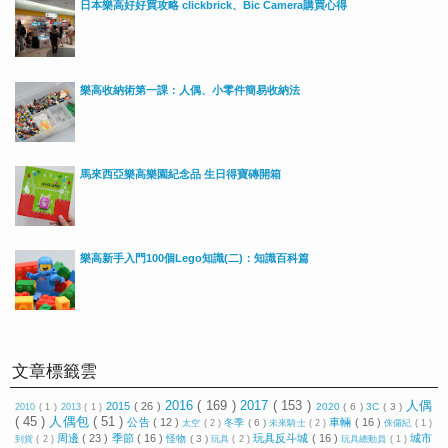
日本樂高好好買攻略 clickbrick、Bic Camera購買心得
樂高收納術第一課：人偶、小零件簡易收納法
馬來西亞樂高樂園紀念品 生日得寶磚開箱
樂高新手入門100個Lego知識(二)：知識百科篇
文章標籤雲
2016
( 169 )
2017
( 153 )
人偶
2015
( 26 )
2020
( 6 )
3C
( 3 )
2010
( 1 )
2013
( 1 )
( 45 )
人偶包
( 51 )
公告
( 12 )
車輛
( 16 )
冬季
( 6 )
太空
( 2 )
未來騎士
( 2 )
侏儸紀
( 1 )
周邊
( 23 )
季節
( 16 )
玩具反斗城
( 16 )
城市
怪物
( 3 )
到貨
( 2 )
玩具
( 2 )
玩具總動員
( 1 )