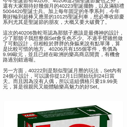
今年聖誕節有40205、40206這2個聖誕節慶包之外，
還有大家期待好幾個月的40223聖誕擺飾，以及滿額禮
5004420聖誕士兵。加上每年固定的冬季系列，今年
剛好輪到超棒又應景的10125聖誕列車，想必專收節慶
系列尤其是聖誕節的朋友，大概又要大破費了。
這次的40206魯蛇哥認為那鬍子應該是最傳神的設計，
少了那鬍子我想整個Set會失色不少。不過手臂雖然做
了可動設計，但相較於胖胖的身軀來說有點單薄，算
是比較可惜的地方。40206共有155個零件，售價為
9.99歐元，並且已經在歐洲的樂高商店開賣，有機會
路過別錯過喔。
另一方面，40222則是類似聖誕月曆的玩法，Set內有
24個小設計，可以讓你從12月1日開始玩到24日當
天。而且因為沒有人偶，所以這組價格只要19.99美
元，算是很親民又能體驗樂高魅力的好Set。