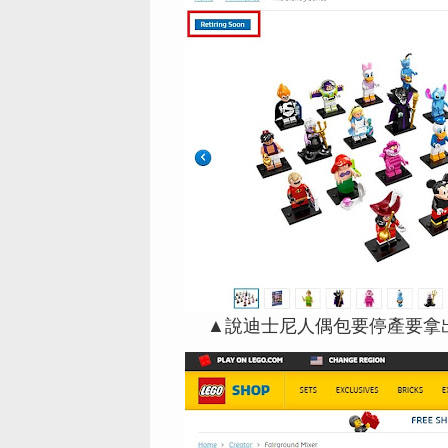
▲說迪士尼人偶包要停產要拿