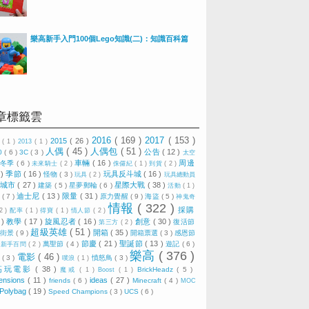
樂高新手入門100個Lego知識(二)：知識百科篇
章標籤雲
2016
( 169 )
2017
( 153 )
2015
( 26 )
0
( 1 )
2013
( 1 )
人偶
( 45 )
人偶包
( 51 )
公告
( 12 )
0
( 6 )
3C
( 3 )
太空
車輛
( 16 )
周邊
冬季
( 6 )
)
未來騎士
( 2 )
侏儸紀
( 1 )
到貨
( 2 )
 )
季節
( 16 )
玩具反斗城
( 16 )
怪物
( 3 )
玩具
( 2 )
玩具總動員
城市
( 27 )
星際大戰
( 38 )
建築
( 5 )
星夢郵輪
( 6 )
活動
( 1 )
迪士尼
( 13 )
限量
( 31 )
技
( 7 )
原力覺醒
( 9 )
海盜
( 5 )
神鬼奇
情報
( 322 )
採購
 2 )
配率
( 1 )
得寶
( 1 )
情人節
( 2 )
 )
教學
( 17 )
旋風忍者
( 16 )
創意
( 30 )
復活節
第三方
( 2 )
超級英雄
( 51 )
開箱
( 35 )
)
街景
( 9 )
開箱票選
( 3 )
感恩節
節慶
( 21 )
聖誕節
( 13 )
)
萬聖節
( 4 )
遊記
( 6 )
新手百問
( 2 )
樂高
( 376 )
電影
( 46 )
視
( 3 )
憤怒鳥
( 3 )
噗浪
( 1 )
高玩電影
( 38 )
BrickHeadz
( 5 )
魔戒
( 1 )
Boost
( 1 )
ensions
( 11 )
ideas
( 27 )
friends
( 6 )
Minecraft
( 4 )
MOC
Polybag
( 19 )
Speed Champions
( 3 )
UCS
( 6 )