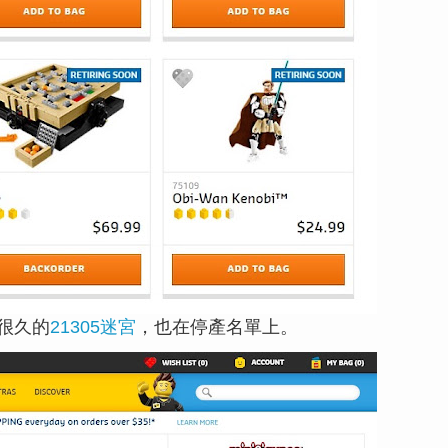
很久的
21305迷宮
，也在停產名單上。