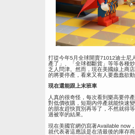
打從今年5月全球開賣71012迪士
產了」、「全球都斷貨」
等等各種炒
乏人問津。然而，現在美國線上商店
的將要停產，看來又有人要蠢蠢欲動
現在還能跟上末班車
人真的很奇怪，每次看到樂高要停產
對低價收購，短期內停產就能快速變
的朋友趕快買別再等了，不然就得等
過被宰的結果。
現在美國官網仍寫著
Available 
就代表著這應該是在清最後的庫存商