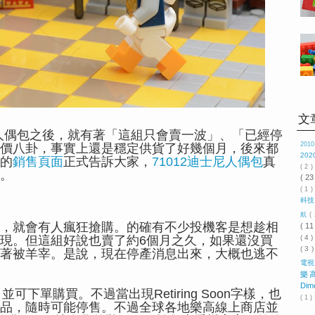
文
尼人偶包之後，就有著「這組只會賣一波」、「已經停
201
價八卦，事實上還是穩定供貨了好幾個月，後來都
202
的
銷售頁面
正式告訴大家，
71012迪士尼人偶包
真
( 2 
。
( 23
( 1 )
科
航
(
，就會有人瘋狂搶購。的確有不少投機客是想趁相
( 11
( 4 
現。但這組好說也賣了約6個月之久，如果還沒買
( 3 
著被羊宰。是說，現在停產消息出來，大概也逃不
電
樂
Dim
now，並可下單購買。不過當出現Retiring Soon字樣，也
( 1 )
品，隨時可能停售。不過全球各地樂高線上商店並