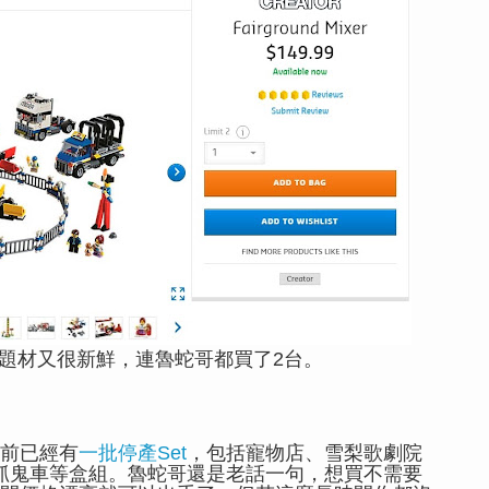
題材又很新鮮，連魯蛇哥都買了2台。
前已經有
一批停產Set
，包括寵物店、雪梨歌劇院
代抓鬼車等盒組。魯蛇哥還是老話一句，想買不需要