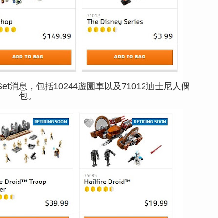
t消息，包括10244遊園車以及71012迪士尼人偶
包。