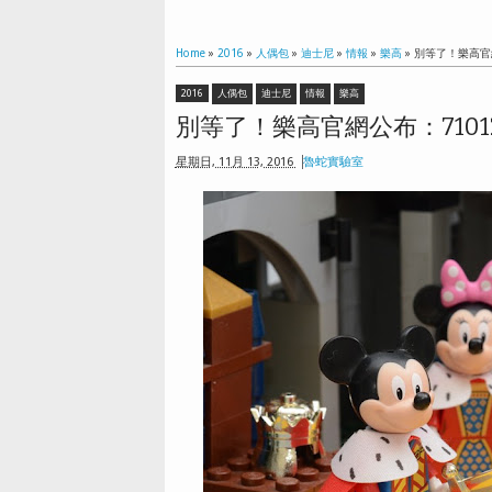
Home
»
2016
»
人偶包
»
迪士尼
»
情報
»
樂高
»
別等了！樂高官
2016
人偶包
迪士尼
情報
樂高
別等了！樂高官網公布：710
星期日, 11月 13, 2016
魯蛇實驗室