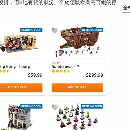
沒貨，但B地有貨的狀況。至於怎麼看樂高官網的停
全