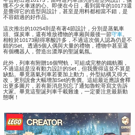
年曾經出過10173，當時這列車漂亮的造型與設計，擄
獲不少火車迷的心。即便在今日，看到當年的10173還
是覺得它的造型與設計，甚至是用料都相當不錯，是
不容錯過的好作品。
這次推出的10254則是有著4節設計，分別是蒸氣車
頭、煤炭車，還有堆放禮物的車廂與最後一節
守車
。
相較於10173顯得寒酸許多，不過這次個人認為仍是不
錯的Set。透過5個人偶與大量的禮物，禮物中甚至還
有個機器人，營造出濃厚的聖誕氣氛。
此外，列車有附贈16個彎軌，可組成完整的鐵軌圈，
不過這組是沒有動力設計的Set，但我覺得這並不算是
缺點。畢竟蒸氣列車若要加上動力，外型結構又得大
改，更別說會大幅增加Set的售價。這組最近應該會釋
出更多圖片，若有新消息別忘了通知魯蛇哥寫文告訴
大家。畢竟這聖誕列車千載難逢，一定要注意最新動
態啊！