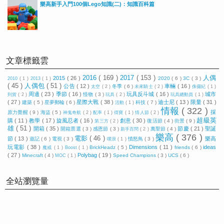
樂高新手入門100個Lego知識(二)：知識百科篇
文章標籤雲
2016
( 169 )
2017
( 153 )
人偶
2015
( 26 )
2020
( 6 )
3C
( 3 )
2010
( 1 )
2013
( 1 )
( 45 )
人偶包
( 51 )
公告
( 12 )
車輛
( 16 )
冬季
( 6 )
太空
( 2 )
未來騎士
( 2 )
侏儸紀
( 1 )
周邊
( 23 )
季節
( 16 )
玩具反斗城
( 16 )
城市
怪物
( 3 )
到貨
( 2 )
玩具
( 2 )
玩具總動員
( 1 )
( 27 )
星際大戰
( 38 )
迪士尼
( 13 )
限量
( 31 )
建築
( 5 )
星夢郵輪
( 6 )
科技
( 7 )
活動
( 1 )
情報
( 322 )
採
原力覺醒
( 9 )
海盜
( 5 )
神鬼奇航
( 2 )
配率
( 1 )
得寶
( 1 )
情人節
( 2 )
超級英
購
( 11 )
教學
( 17 )
旋風忍者
( 16 )
創意
( 30 )
復活節
( 4 )
街景
( 9 )
第三方
( 2 )
雄
( 51 )
開箱
( 35 )
節慶
( 21 )
聖誕
開箱票選
( 3 )
感恩節
( 3 )
萬聖節
( 4 )
新手百問
( 2 )
樂高
( 376 )
電影
( 46 )
節
( 13 )
樂高
遊記
( 6 )
電視
( 3 )
憤怒鳥
( 3 )
噗浪
( 1 )
玩電影
( 38 )
Dimensions
( 11 )
ideas
BrickHeadz
( 5 )
friends
( 6 )
魔戒
( 1 )
Boost
( 1 )
( 27 )
Polybag
( 19 )
Minecraft
( 4 )
Speed Champions
( 3 )
UCS
( 6 )
MOC
( 1 )
全站瀏覽量