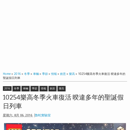
Home
»
2016
»
冬季
»
車輛
»
季節
»
情報
»
創意
»
樂高
»
10254樂高冬季火車復活 暌違多年的
聖誕假日列車
2016
冬季
車輛
季節
情報
創意
樂高
10254樂高冬季火車復活 暌違多年的聖誕假
日列車
星期六, 8月 06, 2016
魯蛇實驗室