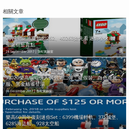
相關文章
2017聖誕節慶包40262、40263搶先看 迷你小火車、
聖誕樹是賣點
0
28 September 2017
魯蛇實驗室
71020樂高蝙蝠俠人偶包第二彈：度假裝、白色燕尾
服、黑金絲雀登場
0
06 December 2017
魯蛇實驗室
樂高60周年復刻迷你Set：6399機場輕軌、375城堡、
6285海盜船、928太空船