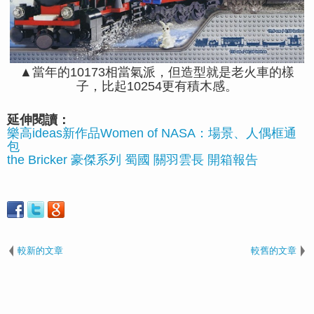
▲當年的10173相當氣派，但造型就是老火車的樣
子，比起10254更有積木感。
延伸閱讀：
樂高ideas新作品Women of NASA：場景、人偶框通
包
the Bricker 豪傑系列 蜀國 關羽雲長 開箱報告
較新的文章
較舊的文章