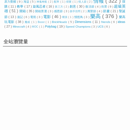
情報
( 322 )
採
原力覺醒
( 9 )
海盜
( 5 )
神鬼奇航
( 2 )
配率
( 1 )
得寶
( 1 )
情人節
( 2 )
超級英
購
( 11 )
教學
( 17 )
旋風忍者
( 16 )
創意
( 30 )
復活節
( 4 )
街景
( 9 )
第三方
( 2 )
雄
( 51 )
開箱
( 35 )
節慶
( 21 )
聖誕
開箱票選
( 3 )
感恩節
( 3 )
萬聖節
( 4 )
新手百問
( 2 )
樂高
( 376 )
電影
( 46 )
節
( 13 )
樂高
遊記
( 6 )
電視
( 3 )
憤怒鳥
( 3 )
噗浪
( 1 )
玩電影
( 38 )
Dimensions
( 11 )
ideas
BrickHeadz
( 5 )
friends
( 6 )
魔戒
( 1 )
Boost
( 1 )
( 27 )
Polybag
( 19 )
Minecraft
( 4 )
Speed Champions
( 3 )
UCS
( 6 )
MOC
( 1 )
全站瀏覽量