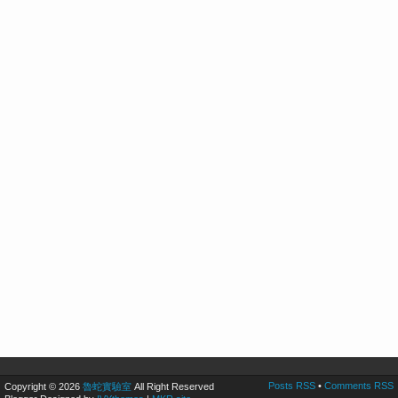
Posts RSS
•
Comments RSS
Copyright © 2026
魯蛇實驗室
All Right Reserved