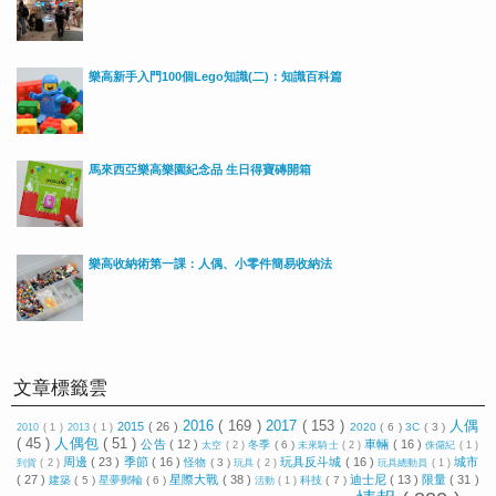
樂高新手入門100個Lego知識(二)：知識百科篇
馬來西亞樂高樂園紀念品 生日得寶磚開箱
樂高收納術第一課：人偶、小零件簡易收納法
文章標籤雲
2016
( 169 )
2017
( 153 )
人偶
2015
( 26 )
2020
( 6 )
3C
( 3 )
2010
( 1 )
2013
( 1 )
( 45 )
人偶包
( 51 )
公告
( 12 )
車輛
( 16 )
冬季
( 6 )
太空
( 2 )
未來騎士
( 2 )
侏儸紀
( 1 )
周邊
( 23 )
季節
( 16 )
玩具反斗城
( 16 )
城市
怪物
( 3 )
到貨
( 2 )
玩具
( 2 )
玩具總動員
( 1 )
( 27 )
星際大戰
( 38 )
迪士尼
( 13 )
限量
( 31 )
建築
( 5 )
星夢郵輪
( 6 )
科技
( 7 )
活動
( 1 )