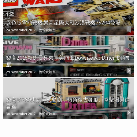
異色版雪地戰機 樂高星際大戰沙漠戰機75204登場
1
24 November 2017
魯蛇實驗室
樂高2018新街景兄弟：美國風Downtown Diner市鎮餐
廳
0
29 November 2017
魯蛇實驗室
樂高10260街景美式餐廳：轉角復古餐廳、拳擊場與錄
音室
0
30 November 2017
魯蛇實驗室