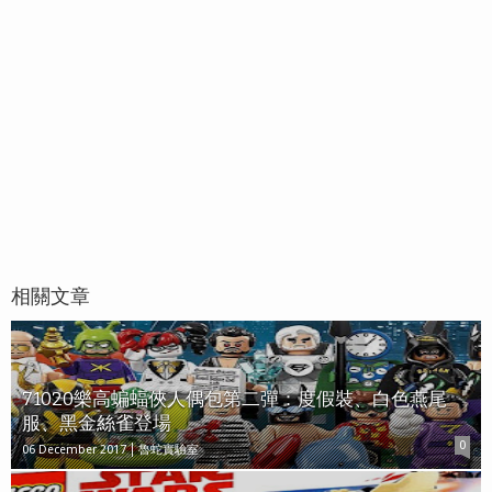
相關文章
71020樂高蝙蝠俠人偶包第二彈：度假裝、白色燕尾
服、黑金絲雀登場
0
06 December 2017
魯蛇實驗室