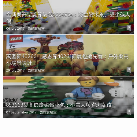
全新樂高聖誕節慶包5004934：彩盒變場景、雙小孩人
偶
0
06 July 2017
魯蛇實驗室
萬聖節40260、感恩節40261節慶包搶先看：戶外樂高
小場景設計
0
29 July 2017
魯蛇實驗室
853663樂高節慶磁鐵小包：小雪人與雀斑女孩
0
07 September 2017
魯蛇實驗室