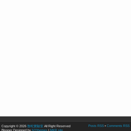
Posts RSS
•
Comments RSS
Copyright © 2026
魯蛇實驗室
All Right Reserved
Blogger Designed by
IVYthemes
|
MKR site