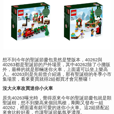
想不到今年的聖誕節慶包竟然是雙版本，40262與
40263都是聖誕節的戶外場景，其中40262除了小攤販
外，最棒的就是那輛迷你火車，上面還可以坐上樂高
人。40263則是先前曾介紹過，那有聖誕樹的冬季小市
集場景，看來要買就得2組都買才會完整囉！
沒大火車改買迷你小火車
原先40263曝光時，覺得原來今年的聖誕節慶包就是顆
聖誕樹，想不到樂高來個回馬槍，剛剛又發布一組
40262，裡面還有頗可愛的迷你小火車。這2組搭配起
來會比較好看，也讓聖誕節氣氛更濃厚。