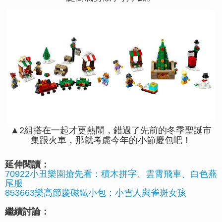
▲2組搭在一起才更熱鬧，錯過了先前的冬季聖誕市
集跟火車，那就考慮今年的小節慶包吧！
延伸閱讀：
70922小丑樂園搶先看：積木拼字、雲霄飛車、白色燕
尾服
853663樂高節慶磁鐵小包：小雪人與雀斑女孩
繼續討論：