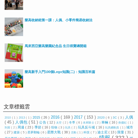
樂高收納術第一課：人偶、小零件簡易收納法
馬來西亞樂高樂園紀念品 生日得寶磚開箱
樂高新手入門100個Lego知識(二)：知識百科篇
文章標籤雲
2016
( 169 )
2017
( 153 )
人偶
2015
( 26 )
2020
( 6 )
3C
( 3 )
2010
( 1 )
2013
( 1 )
( 45 )
人偶包
( 51 )
公告
( 12 )
車輛
( 16 )
冬季
( 6 )
太空
( 2 )
未來騎士
( 2 )
侏儸紀
( 1 )
周邊
( 23 )
季節
( 16 )
玩具反斗城
( 16 )
城市
怪物
( 3 )
到貨
( 2 )
玩具
( 2 )
玩具總動員
( 1 )
( 27 )
星際大戰
( 38 )
迪士尼
( 13 )
限量
( 31 )
建築
( 5 )
星夢郵輪
( 6 )
科技
( 7 )
活動
( 1 )
情報
( 322 )