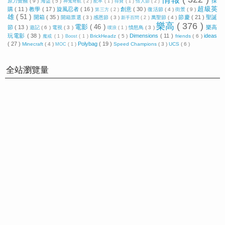
採
原力覺醒
( 9 )
海盜
( 5 )
神鬼奇航
( 2 )
配率
( 1 )
得寶
( 1 )
情人節
( 2 )
超級英
購
( 11 )
教學
( 17 )
旋風忍者
( 16 )
創意
( 30 )
復活節
( 4 )
街景
( 9 )
第三方
( 2 )
雄
( 51 )
開箱
( 35 )
節慶
( 21 )
聖誕
開箱票選
( 3 )
感恩節
( 3 )
萬聖節
( 4 )
新手百問
( 2 )
樂高
( 376 )
電影
( 46 )
節
( 13 )
樂高
遊記
( 6 )
電視
( 3 )
憤怒鳥
( 3 )
噗浪
( 1 )
玩電影
( 38 )
Dimensions
( 11 )
ideas
BrickHeadz
( 5 )
friends
( 6 )
魔戒
( 1 )
Boost
( 1 )
( 27 )
Polybag
( 19 )
Minecraft
( 4 )
Speed Champions
( 3 )
UCS
( 6 )
MOC
( 1 )
全站瀏覽量