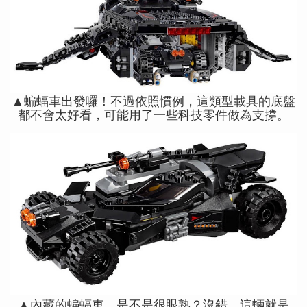
▲蝙蝠車出發囉！不過依照慣例，這類型載具的底盤
都不會太好看，可能用了一些科技零件做為支撐。
▲內藏的蝙蝠車，是不是很眼熟？沒錯，這輛就是