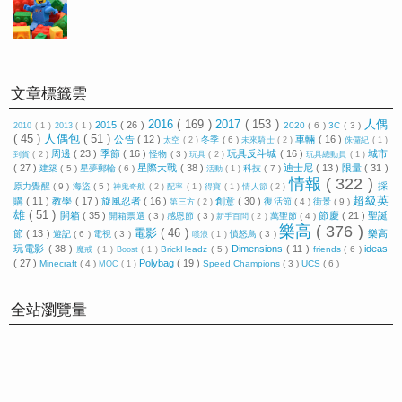
文章標籤雲
2016
( 169 )
2017
( 153 )
人偶
2015
( 26 )
2020
( 6 )
3C
( 3 )
2010
( 1 )
2013
( 1 )
( 45 )
人偶包
( 51 )
公告
( 12 )
車輛
( 16 )
冬季
( 6 )
太空
( 2 )
未來騎士
( 2 )
侏儸紀
( 1 )
周邊
( 23 )
季節
( 16 )
玩具反斗城
( 16 )
城市
怪物
( 3 )
到貨
( 2 )
玩具
( 2 )
玩具總動員
( 1 )
( 27 )
星際大戰
( 38 )
迪士尼
( 13 )
限量
( 31 )
建築
( 5 )
星夢郵輪
( 6 )
科技
( 7 )
活動
( 1 )
情報
( 322 )
採
原力覺醒
( 9 )
海盜
( 5 )
神鬼奇航
( 2 )
配率
( 1 )
得寶
( 1 )
情人節
( 2 )
超級英
購
( 11 )
教學
( 17 )
旋風忍者
( 16 )
創意
( 30 )
復活節
( 4 )
街景
( 9 )
第三方
( 2 )
雄
( 51 )
開箱
( 35 )
節慶
( 21 )
聖誕
開箱票選
( 3 )
感恩節
( 3 )
萬聖節
( 4 )
新手百問
( 2 )
樂高
( 376 )
電影
( 46 )
節
( 13 )
樂高
遊記
( 6 )
電視
( 3 )
憤怒鳥
( 3 )
噗浪
( 1 )
玩電影
( 38 )
Dimensions
( 11 )
ideas
BrickHeadz
( 5 )
friends
( 6 )
魔戒
( 1 )
Boost
( 1 )
( 27 )
Polybag
( 19 )
Minecraft
( 4 )
Speed Champions
( 3 )
UCS
( 6 )
MOC
( 1 )
全站瀏覽量