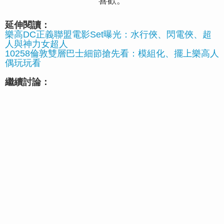
喜歡。
延伸閱讀：
樂高DC正義聯盟電影Set曝光：水行俠、閃電俠、超
人與神力女超人
10258倫敦雙層巴士細節搶先看：模組化、擺上樂高人
偶玩玩看
繼續討論：