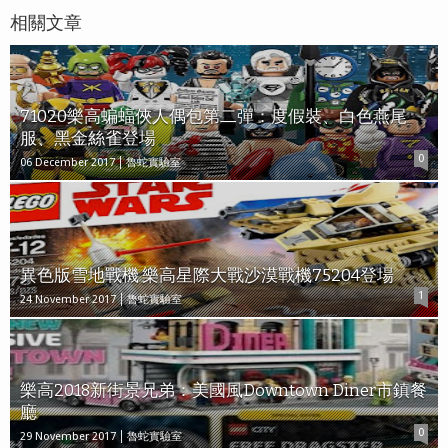
相關文章
71020樂高蝙蝠俠人偶包第二彈：度假裝、白色燕尾
服、黑金絲雀登場
0
06 December 2017
魯蛇實驗室
異色版雪地戰機 樂高星際大戰沙漠戰機75204登場
1
24 November 2017
魯蛇實驗室
樂高2018新街景兄弟：美國風Downtown Diner市鎮餐
廳
0
29 November 2017
魯蛇實驗室