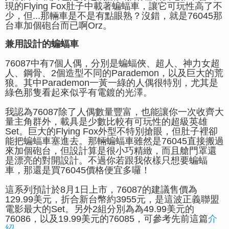
現的Flying Fox肚子中載著蝙蝠車，讓它可玩性高了不
少，但...那輛車是不是有點眼熟？沒錯，就是76045那
台車加個砲台而已啊Orz。
兼用設計的蝙蝠車
76087中有7個人偶，分別是蝙蝠俠、超人、神力女超
人、鋼骨、2個造型不同的Parademon，以及巨大的荒
狼。其中Parademon一黃一綠的人偶很特別，尤其是
綠色那隻看起來似乎有電鍍的光澤。
我認為76087除了人偶數量豐富，也能讓你一次收齊大
量主角群外，載具是少數比較有可玩性的超級英雄
Set。巨大的
Flying Fox外型不特別搶眼，但肚子裡卻
能把蝙蝠車塞進去。那輛蝙蝠車雖然是76045直接搬過
來加個砲台，但設計算是很小巧精緻，而且艙門罩還
是漂亮的對開設計。不過你若跟我依樣只想要蝙蝠
車，那還是買76045價格便宜多囉！
這系列預計於8月1日上市，76087的建議售價為
129.99美元，折合新台幣約3955元，是這波正義聯盟
電影最大的Set。另外2組分別為為49.99美元的
76086，以及19.99美元的76085，可參考先前這篇
介
紹
。