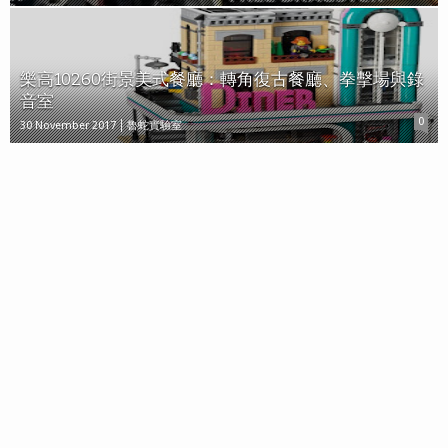
樂高10260街景美式餐廳：轉角復古餐廳、拳擊場與錄
音室
0
30 November 2017
魯蛇實驗室