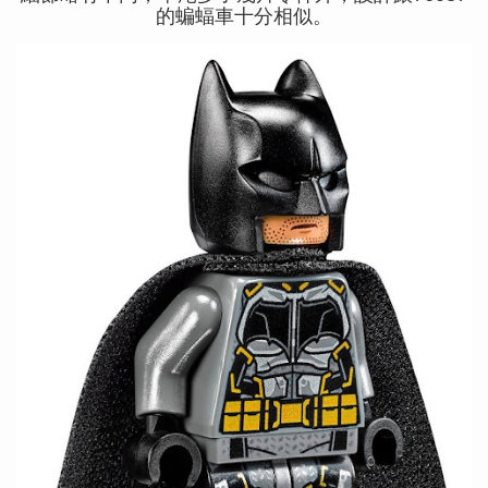
的蝙蝠車十分相似。