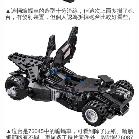
▲這輛蝙蝠車的造型十分流線，但這次上面多掛了砲
台，有發射裝置，但個人認為拆掉砲台比較好看些。
▲這台是76045中的蝙蝠車，可看到除了貼紙、輪胎
細節略有不同，車尾多了幾片零件外，設計跟76087