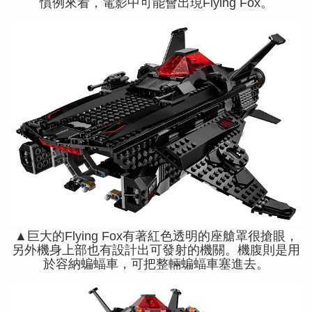
慣例來看，電影中可能會出現Flying Fox。
▲巨大的Flying Fox有著紅色透明的座艙罩很搶眼，
另外機身上部也有設計出可發射的機關。機腹則是用
於容納蝙蝠車，可把整輛蝙蝠車塞進去。