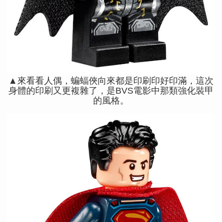
▲來看看人偶，蝙蝠俠向來都是印刷印好印滿，這次
身體的印刷又更複雜了，是BVS電影中那類強化裝甲
的風格。