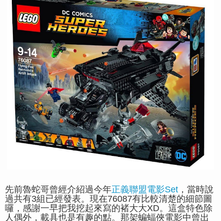
先前魯蛇哥曾經介紹過今年
正義聯盟電影Set
，當時說
過共有3組已經發表。現在76087有比較清楚的細節圖
囉，感謝一早把我挖起來寫的褚大大XD。這盒特色除
人偶外，載具也是有趣的點。那架蝙蝠俠電影中曾出