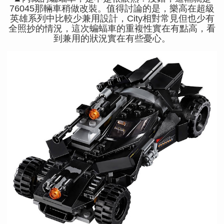
76045那輛車稍做改裝。值得討論的是，樂高在超級
英雄系列中比較少兼用設計，City相對常見但也少有
全照抄的情況，這次蝙蝠車的重複性實在有點高，看
到兼用的狀況實在有些憂心。