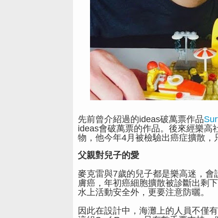
先前曾介紹過的ideas破萬票作品
Sur
ideas會破萬票的作品。後來經樂
物，他今年4月被檢驗出癌症擴散，只
父親對兒子的愛
麥克雷與7歲的兒子都是樂高迷，會
膚癌，年初癌細胞擴散被診斷出剩下數周
水上活動安全外，更要注意防曬。
因此在設計中，海灘上的人員不僅有