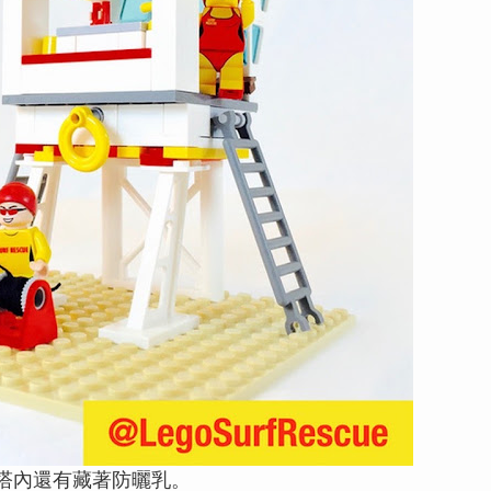
塔內還有藏著防曬乳。