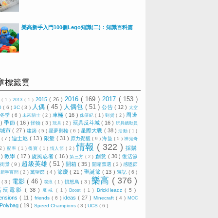
樂高新手入門100個Lego知識(二)：知識百科篇
章標籤雲
2016
( 169 )
2017
( 153 )
2015
( 26 )
0
( 1 )
2013
( 1 )
人偶
( 45 )
人偶包
( 51 )
公告
( 12 )
0
( 6 )
3C
( 3 )
太空
車輛
( 16 )
周邊
冬季
( 6 )
)
未來騎士
( 2 )
侏儸紀
( 1 )
到貨
( 2 )
 )
季節
( 16 )
玩具反斗城
( 16 )
怪物
( 3 )
玩具
( 2 )
玩具總動員
城市
( 27 )
星際大戰
( 38 )
建築
( 5 )
星夢郵輪
( 6 )
活動
( 1 )
迪士尼
( 13 )
限量
( 31 )
技
( 7 )
原力覺醒
( 9 )
海盜
( 5 )
神鬼奇
情報
( 322 )
採購
 2 )
配率
( 1 )
得寶
( 1 )
情人節
( 2 )
 )
教學
( 17 )
旋風忍者
( 16 )
創意
( 30 )
復活節
第三方
( 2 )
超級英雄
( 51 )
開箱
( 35 )
)
街景
( 9 )
開箱票選
( 3 )
感恩節
節慶
( 21 )
聖誕節
( 13 )
)
萬聖節
( 4 )
遊記
( 6 )
新手百問
( 2 )
樂高
( 376 )
電影
( 46 )
視
( 3 )
憤怒鳥
( 3 )
噗浪
( 1 )
高玩電影
( 38 )
BrickHeadz
( 5 )
魔戒
( 1 )
Boost
( 1 )
ensions
( 11 )
ideas
( 27 )
friends
( 6 )
Minecraft
( 4 )
MOC
Polybag
( 19 )
Speed Champions
( 3 )
UCS
( 6 )