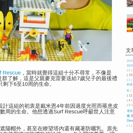
文
201
202
( 2 
f Rescue
，當時就覺得這組十分不尋常，不像是
( 23
高社群了解，這是父親麥克雷要送給7歲兒子的最後禮
( 1 )
剩下6至10周的生命。
科
航
(
( 11
( 4 
設計這組的初衷是戴米恩4年前因過度光照而罹患皮
( 3 
的生命。他想透過Surf Rescue呼籲世人注意
電
樂
Dim
( 1 )
遮陽帽外，甚至在瞭望塔內還有藏著防曬乳。原先