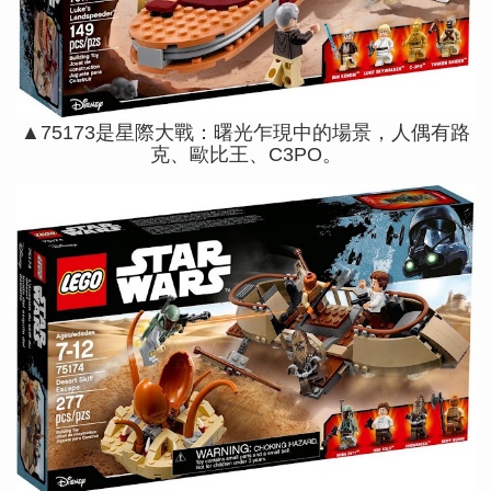
▲75173是星際大戰：曙光乍現中的場景，人偶有路
克、歐比王、C3PO。