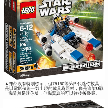
▲雖然沒有特別標示，但75160等第四代迷你載具，
是以電影俠盜一號出現的載具為題材，像是這架U戰
機雖然是迷你版，但機翼真的可以往後折疊喔。