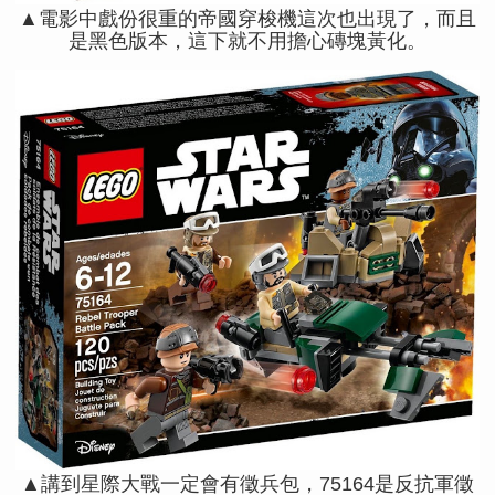
▲電影中戲份很重的帝國穿梭機這次也出現了，而且
是黑色版本，這下就不用擔心磚塊黃化。
▲講到星際大戰一定會有徵兵包，75164是反抗軍徵