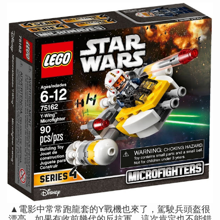
▲電影中常常跑龍套的Y戰機也來了，駕駛兵頭盔很
漂亮，如果有收前幾代的反抗軍，這次肯定也不能錯