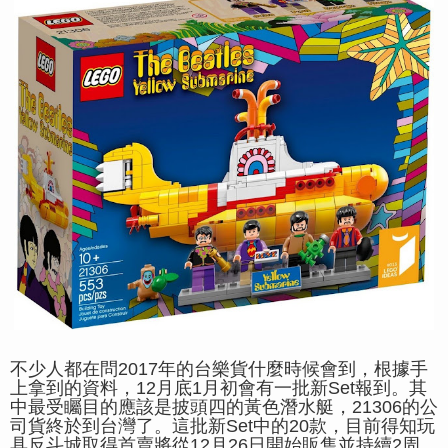
不少人都在問2017年的台樂貨什麼時候會到，根據手
上拿到的資料，12月底1月初會有一批新Set報到。其
中最受矚目的應該是披頭四的黃色潛水艇，21306的公
司貨終於到台灣了。這批新Set中的20款，目前得知玩
具反斗城取得首賣將從12月26日開始販售並持續2周，