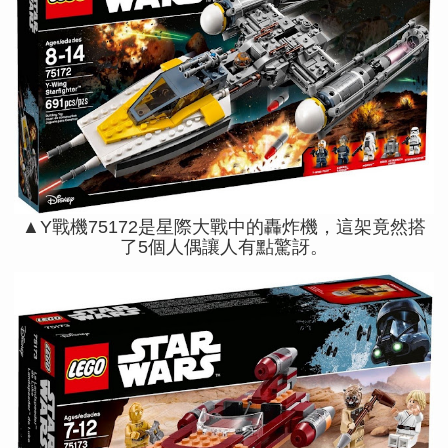
▲Y戰機75172是星際大戰中的轟炸機，這架竟然搭
了5個人偶讓人有點驚訝。