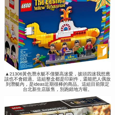
▲21306黃色潛水艇不僅樂高迷愛，披頭四迷我想應
該也不會錯過。這組整盒都是印刷件，還能把人偶放
到潛艇內，是ideas近期很棒的商品。這組目前限定
台北新生店販售，別跑錯地方喔。