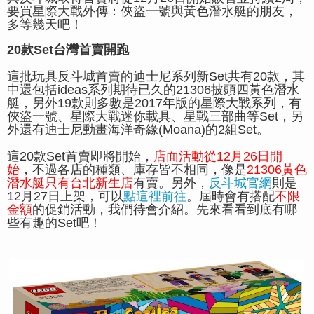
要買星際大戰外傳：俠盜一號與黃色潛水艇的朋友，
多等幾天吧！
20款Set台灣首賣開跑
這批玩具反斗城首賣的迪士尼系列新Set共有20款，其
中還包括ideas系列期待已久的21306披頭四黃色潛水
艇，另外19款則多數是2017年版的星際大戰系列，有
俠盜一號、星際大戰迷你載具、星戰三部曲
等Set，另
外還有迪士尼動畫海洋奇緣(Moana)的2組Set。
這20款Set首賣即將開始，
店面活動從12月26日開
始
，不過各店的種類、庫存皆不相同，像是
21306黃色
潛水艇只有台北新生店
有賣。另外，
反斗城官網
則是
12月27日上架，可以
點這裡前往
。屆時會有搭配
不限
金額
的促銷活動，我們待會介紹。先來看看到底有哪
些有趣的Set吧！