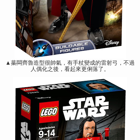
▲
葉問
齊魯造型很帥氣，有手杖變成的雷射弓，不過
人偶化之後，看起來更俐落了。