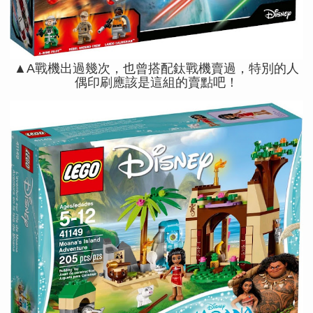
▲A戰機出過幾次，也曾搭配鈦戰機賣過，特別的人
偶印刷應該是這組的賣點吧！