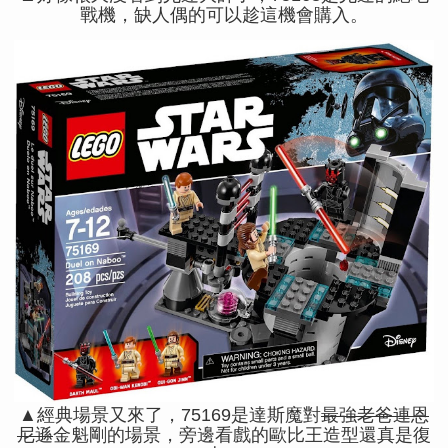
戰機，缺人偶的可以趁這機會購入。
▲經典場景又來了，75169是達斯魔對
最強老爸連恩
尼遜
金魁剛的場景，旁邊看戲的歐比王造型還真是復