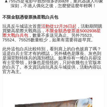
▲75525是電影中戲份很多的Baze，重武器讓人印象
深刻，不過人偶化之後，怎麼變這麼年輕啊！
不限金額憑發票換星戰白兵包
玩具反斗城這次首賣
活動從12月26日起
，活動期間購
買樂高星際大戰商品，
不限金額憑發票送5002938星
際大戰白兵包
，數量不多送完為止。另外75523、
75524、75525數量較少，如果有需要得趁早買。
此外這包白兵比較特別，看到肩上的白色披肩了嗎？
這是白兵士官才有的標誌，另外橘色是隊長、灰色則
是濕背獸特殊兵的識別標誌。如果你有一堆白兵卻沒
有士官帶領，好像也是怪怪的，只好收幾包士官版本
的白兵了。本文資訊由玩具反斗城提供，活動內容以
官方為主。